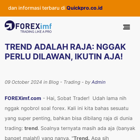
 informasi terbaru di
Quickpro.co.id
TREND ADALAH RAJA: NGGAK
PERLU DILAWAN, IKUTIN AJA!
09 October 2024 in Blog - Trading - by
Admin
FOREXimf.com
- Hai, Sobat Trader! Udah lama nih
nggak ngobrol soal forex. Kali ini kita bahas sesuatu
yang super penting, bahkan bisa dibilang raja di dunia
trading:
trend
. Soalnya ternyata masih ada aja (banyak
banget malah!) yang nanya, "
Trend.
Apa sih