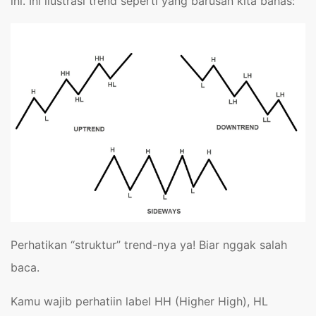
ini. Ini ilustrasi trend seperti yang barusan kita bahas:
Perhatikan “struktur” trend-nya ya! Biar nggak salah
baca.
Kamu wajib perhatiin label HH (Higher High), HL