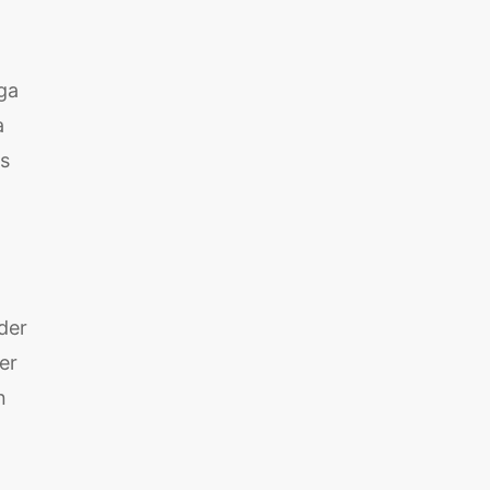
uga
a
as
der
er
n