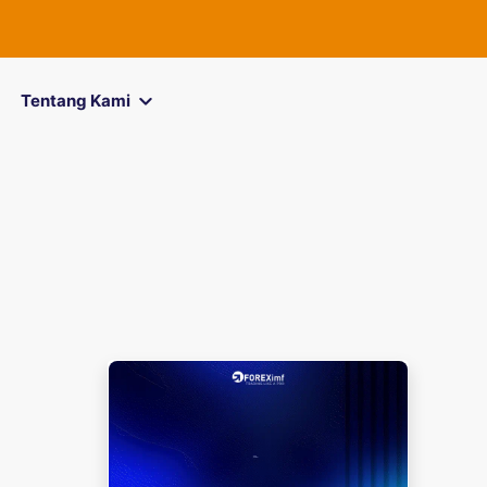
FOREXimf
kini
Tentang Kami