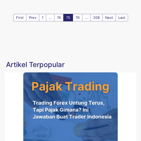
First
Prev
1
...
74
75
76
...
208
Next
Last
Artikel Terpopular