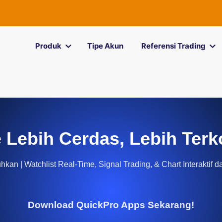
Produk
Tipe Akun
Referensi Trading
 Lebih Cerdas, Lebih Terk
kan | Watchlist Real-Time, Signal Trading, & Chart Interaktif d
Download QuickPro Apps Sekarang!