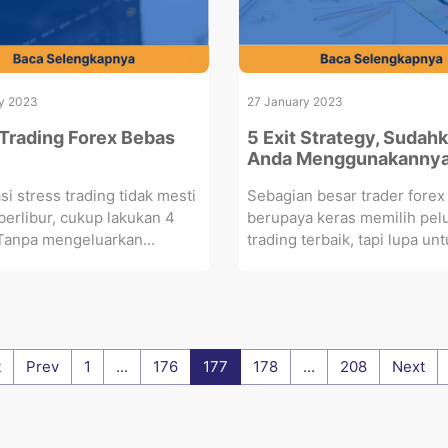
y 2023
27 January 2023
 Trading Forex Bebas
5 Exit Strategy, Sudah
Anda Menggunakanny
i stress trading tidak mesti
Sebagian besar trader forex
erlibur, cukup lakukan 4
berupaya keras memilih pel
. Tanpa mengeluarkan...
trading terbaik, tapi lupa unt
t
Prev
1
...
176
177
178
...
208
Next