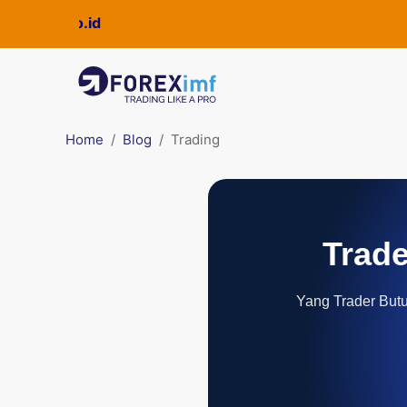
ckpro.co.id
Home
Blog
Trading
Trade
Yang Trader Butuh