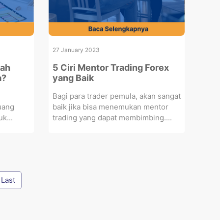
27 January 2023
kah
5 Ciri Mentor Trading Forex
a?
yang Baik
Bagi para trader pemula, akan sangat
uang
baik jika bisa menemukan mentor
uk...
trading yang dapat membimbing....
Last