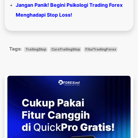
Jangan Panik! Begini Psikologi Trading Forex
Menghadapi Stop Loss!
Tags:
TrailingStop
CaraTrailingStop
FiturTradingForex