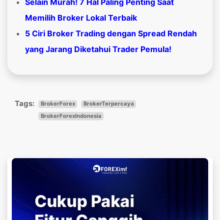
Selain Murah! 7 Hal Paling Penting Saat
Memilih Broker Lokal Terbaik
5 Ciri Broker Trading dengan Spread Rendah
yang Jarang Diketahui Trader Pemula!
Tags:
BrokerForex
BrokerTerpercaya
BrokerForexIndonesia