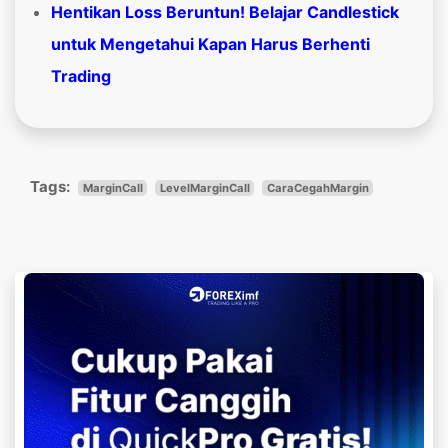
Hentikan Loss Beruntun! Belajar Candlestick
untuk Mengetahui Kapan Harus Berhenti
Trading
Tags:
MarginCall
LevelMarginCall
CaraCegahMargin