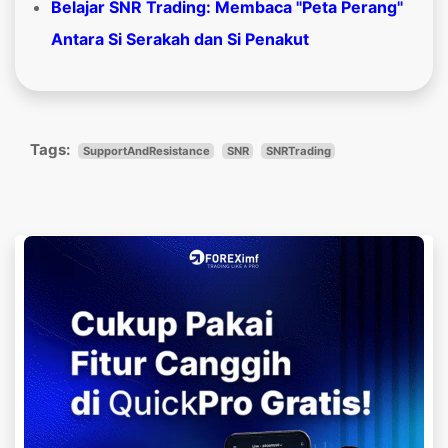
Belajar SNR Trading: Membaca "Peta Perang"
Antara Si Serakah dan Si Penakut
Tags:
SupportAndResistance
SNR
SNRTrading