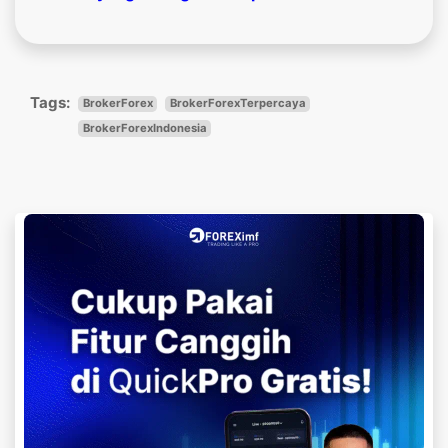
Tags:
BrokerForex
BrokerForexTerpercaya
BrokerForexIndonesia