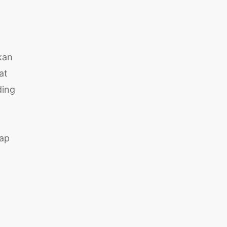
kan
at
ding
iap