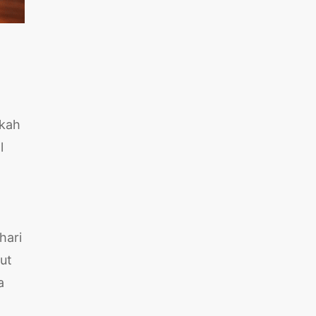
akah
l
hari
ut
a