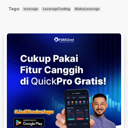
Tags:
leverage
LeverageTrading
RisikoLeverage