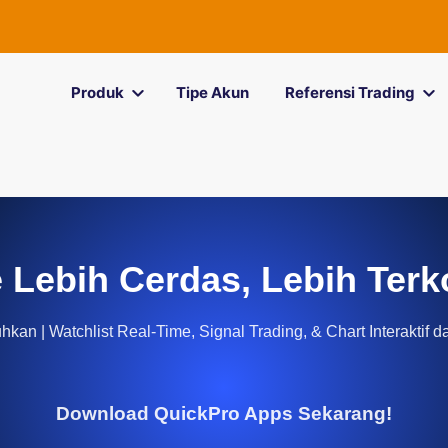
Produk
Tipe Akun
Referensi Trading
 Lebih Cerdas, Lebih Terk
kan | Watchlist Real-Time, Signal Trading, & Chart Interaktif d
Download QuickPro Apps Sekarang!