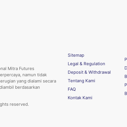
Sitemap
P
Legal & Regulation
D
nal Mitra Futures
Deposit & Withdrawal
erpercaya, namun tidak
B
Tentang Kami
kerugian yang dialami secara
P
 diambil berdasarkan
FAQ
B
Kontak Kami
ights reserved.