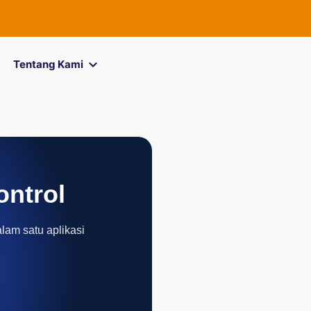
FOREXimf
ki
Tentang Kami
ontrol
alam satu aplikasi