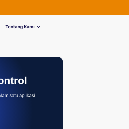
FOREXimf
kin
Tentang Kami
ontrol
alam satu aplikasi