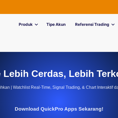
Produk
Tipe Akun
Referensi Trading
 Lebih Cerdas, Lebih Terk
kan | Watchlist Real-Time, Signal Trading, & Chart Interaktif d
Download QuickPro Apps Sekarang!