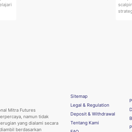
lajari
scalpi
strateg
Sitemap
P
Legal & Regulation
D
nal Mitra Futures
Deposit & Withdrawal
erpercaya, namun tidak
B
Tentang Kami
kerugian yang dialami secara
P
 diambil berdasarkan
FAQ