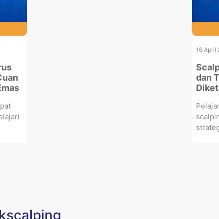
16 April
rus
Scalp
Cuan
dan T
 Emas
Diket
epat
Pelaja
lajari
scalpi
strateg
ikscalping