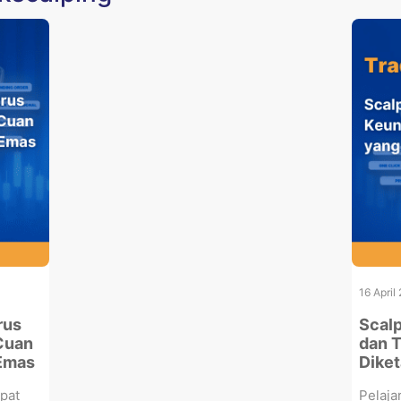
16 April
rus
Scalp
Cuan
dan T
 Emas
Diket
epat
Pelaja