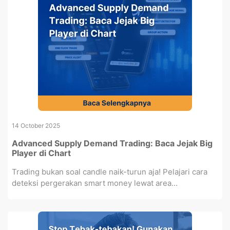
14 October 2025
Advanced Supply Demand Trading: Baca Jejak Big
Player di Chart
Trading bukan soal candle naik-turun aja! Pelajari cara
deteksi pergerakan smart money lewat area...