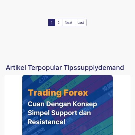
1
2
Next
Last
Artikel Terpopular Tipssupplydemand