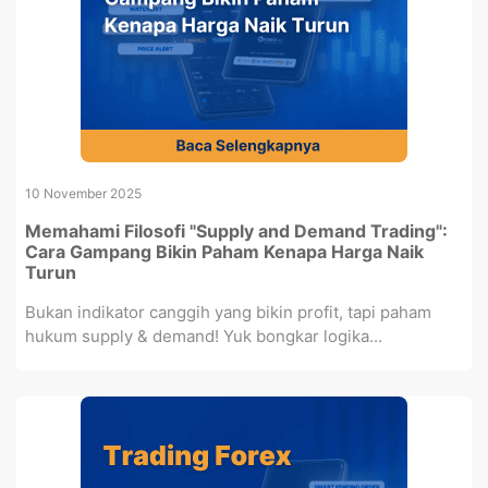
10 November 2025
Memahami Filosofi "Supply and Demand Trading":
Cara Gampang Bikin Paham Kenapa Harga Naik
Turun
Bukan indikator canggih yang bikin profit, tapi paham
hukum supply & demand! Yuk bongkar logika...