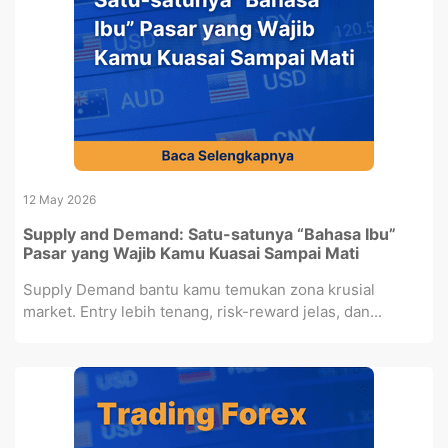
12 May 2026
Supply and Demand: Satu-satunya “Bahasa Ibu”
Pasar yang Wajib Kamu Kuasai Sampai Mati
Supply Demand bantu kamu temukan zona krusial
market. Entry lebih tenang, risk-reward jelas, dan...