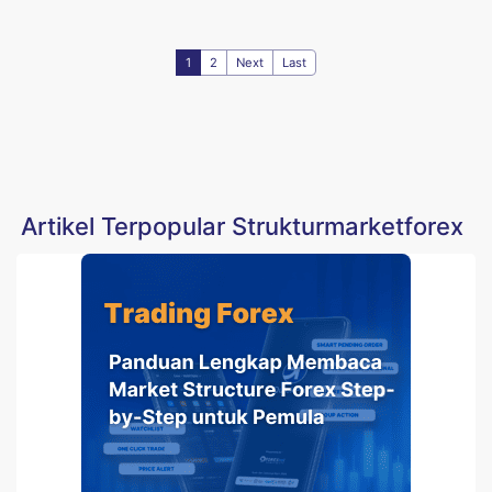
1
2
Next
Last
Artikel Terpopular Strukturmarketforex