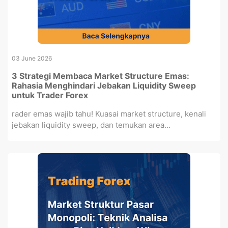
03 June 2026
3 Strategi Membaca Market Structure Emas:
Rahasia Menghindari Jebakan Liquidity Sweep
untuk Trader Forex
rader emas wajib tahu! Kuasai market structure, kenali
jebakan liquidity sweep, dan temukan area...