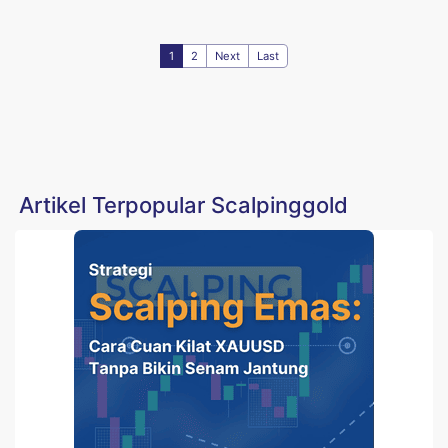
1
2
Next
Last
Artikel Terpopular Scalpinggold