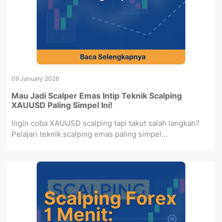
09 January 2026
Mau Jadi Scalper Emas Intip Teknik Scalping
XAUUSD Paling Simpel Ini!
Ingin coba XAUUSD scalping tapi takut salah langkah?
Pelajari teknik scalping emas paling simpel...