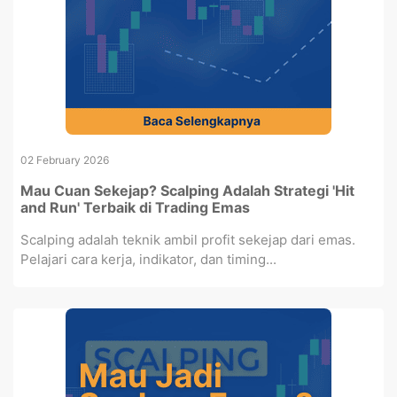
02 February 2026
Mau Cuan Sekejap? Scalping Adalah Strategi 'Hit
and Run' Terbaik di Trading Emas
Scalping adalah teknik ambil profit sekejap dari emas.
Pelajari cara kerja, indikator, dan timing...