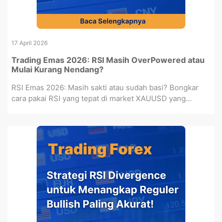
17 April 2026
Trading Emas 2026: RSI Masih OverPowered atau
Mulai Kurang Nendang?
RSI Emas 2026: Masih sakti atau sudah basi? Bongkar
cara pakai RSI yang tepat di market XAUUSD yang...