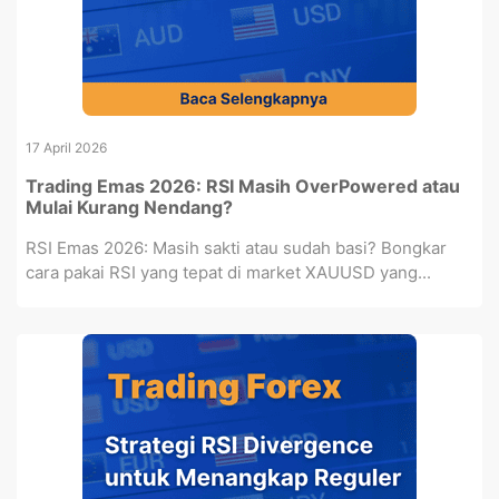
17 April 2026
Trading Emas 2026: RSI Masih OverPowered atau
Mulai Kurang Nendang?
RSI Emas 2026: Masih sakti atau sudah basi? Bongkar
cara pakai RSI yang tepat di market XAUUSD yang...