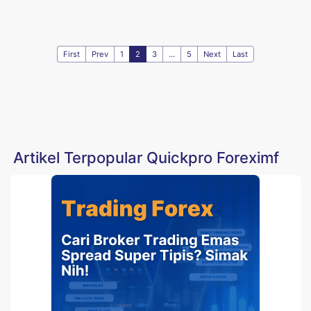
First
Prev
1
2
3
...
5
Next
Last
Artikel Terpopular Quickpro Foreximf