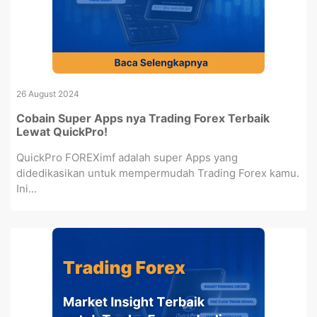
26 August 2024
Cobain Super Apps nya Trading Forex Terbaik
Lewat QuickPro!
QuickPro FOREXimf adalah super Apps yang
didedikasikan untuk mempermudah Trading Forex kamu.
Ini...