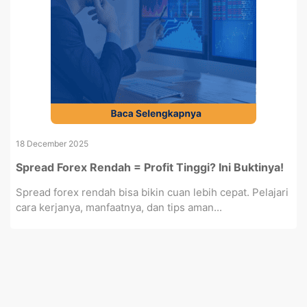
18 December 2025
Spread Forex Rendah = Profit Tinggi? Ini Buktinya!
Spread forex rendah bisa bikin cuan lebih cepat. Pelajari
cara kerjanya, manfaatnya, dan tips aman...