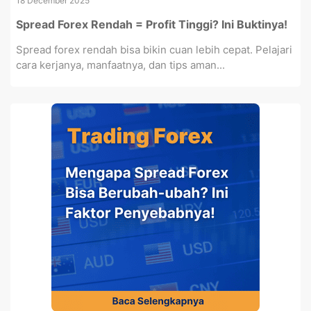
18 December 2025
Spread Forex Rendah = Profit Tinggi? Ini Buktinya!
Spread forex rendah bisa bikin cuan lebih cepat. Pelajari
cara kerjanya, manfaatnya, dan tips aman...