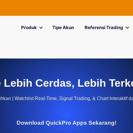
Produk
Tipe Akun
Referensi Trading
 Lebih Cerdas, Lebih Terk
kan | Watchlist Real-Time, Signal Trading, & Chart Interaktif d
Download QuickPro Apps Sekarang!