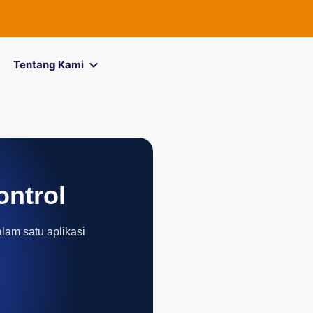
FOREXimf
kini m
Tentang Kami
ontrol
alam satu aplikasi