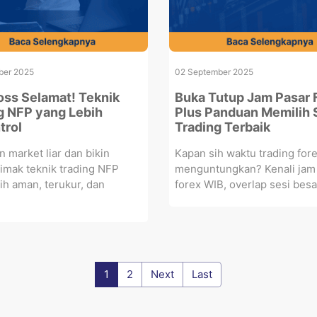
ber 2025
02 September 2025
oss Selamat! Teknik
Buka Tutup Jam Pasar 
g NFP yang Lebih
Plus Panduan Memilih 
trol
Trading Terbaik
n market liar dan bikin
Kapan sih waktu trading fore
imak teknik trading NFP
menguntungkan? Kenali jam
ih aman, terukur, dan
forex WIB, overlap sesi besar
1
2
Next
Last