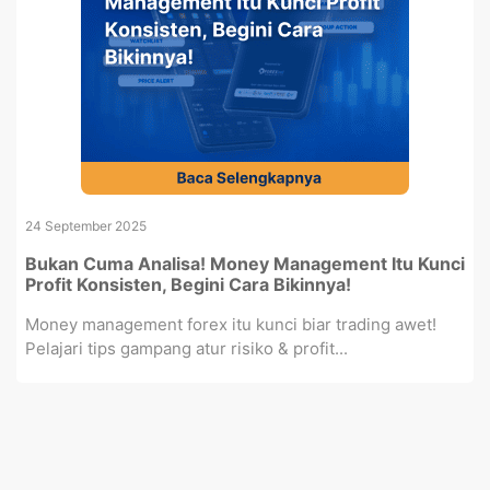
24 September 2025
Bukan Cuma Analisa! Money Management Itu Kunci
Profit Konsisten, Begini Cara Bikinnya!
Money management forex itu kunci biar trading awet!
Pelajari tips gampang atur risiko & profit...