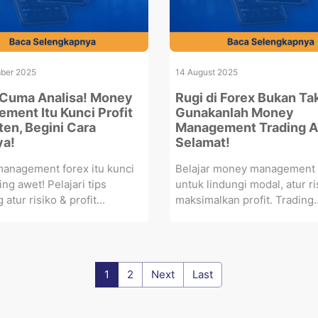
ber 2025
14 August 2025
Cuma Analisa! Money
Rugi di Forex Bukan Tak
ment Itu Kunci Profit
Gunakanlah Money
ten, Begini Cara
Management Trading A
ya!
Selamat!
anagement forex itu kunci
Belajar money management 
ing awet! Pelajari tips
untuk lindungi modal, atur ri
tur risiko & profit...
maksimalkan profit. Trading..
1
2
Next
Last