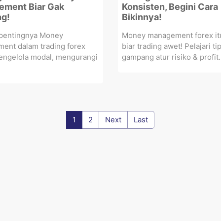
ment Biar Gak
Konsisten, Begini Cara
g!
Bikinnya!
 pentingnya Money
Money management forex it
ent dalam trading forex
biar trading awet! Pelajari ti
engelola modal, mengurangi
gampang atur risiko & profit.
1
2
Next
Last