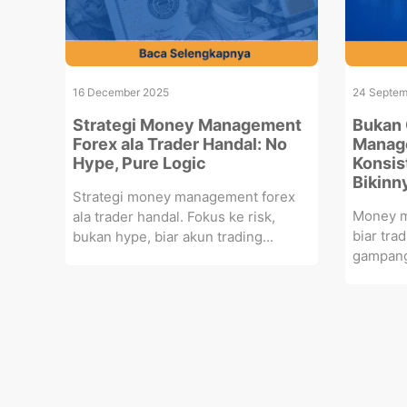
16 December 2025
24 Septem
Strategi Money Management
Bukan 
Forex ala Trader Handal: No
Manage
Hype, Pure Logic
Konsis
Bikinn
Strategi money management forex
Money m
ala trader handal. Fokus ke risk,
biar trad
bukan hype, biar akun trading...
gampang a