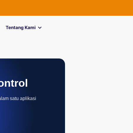
FOREXimf
kini
Tentang Kami
ontrol
alam satu aplikasi