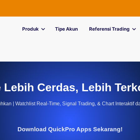
Produk
Tipe Akun
Referensi Trading
 Lebih Cerdas, Lebih Terk
kan | Watchlist Real-Time, Signal Trading, & Chart Interaktif d
Download QuickPro Apps Sekarang!