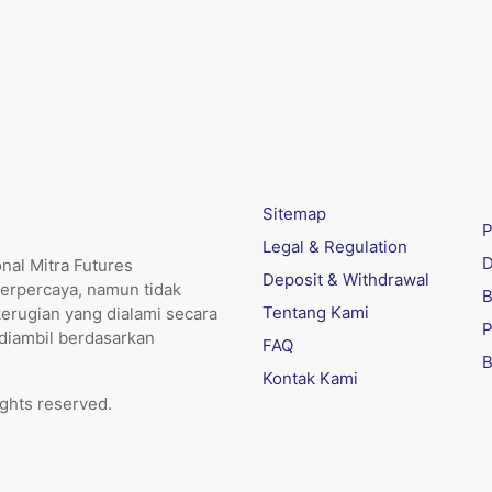
Sitemap
P
Legal & Regulation
D
nal Mitra Futures
Deposit & Withdrawal
erpercaya, namun tidak
B
Tentang Kami
kerugian yang dialami secara
P
 diambil berdasarkan
FAQ
B
Kontak Kami
ights reserved.