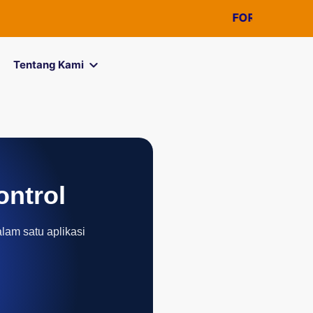
FOREXimf
kini men
Tentang Kami
ontrol
alam satu aplikasi