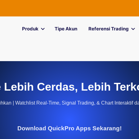
Produk
Tipe Akun
Referensi Trading
 Lebih Cerdas, Lebih Terk
kan | Watchlist Real-Time, Signal Trading, & Chart Interaktif d
Download QuickPro Apps Sekarang!