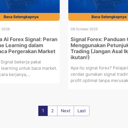
y 2026
08 October 2025
a AI Forex Signal: Peran
Signal Forex: Panduan
e Learning dalam
Menggunakan Petunju
ca Pergerakan Market
Trading (Jangan Asal Ik
ikutan!)
 Signal bekerja pakai
Apa itu signal forex? Pelajar
learning untuk baca market.
cerdas gunakan signal tradi
cara kerjanya,...
profit optimal tanpa merusak.
1
2
Next
Last