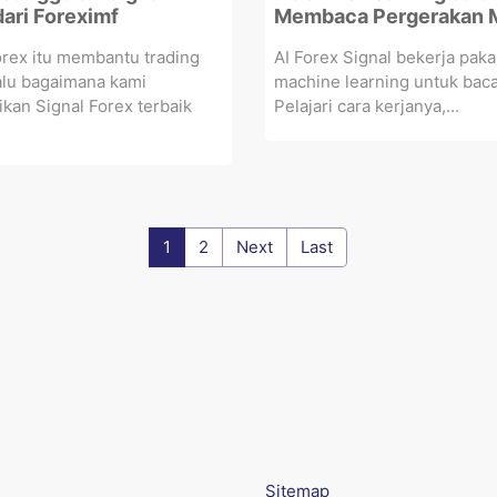
dari Foreximf
Membaca Pergerakan 
orex itu membantu trading
AI Forex Signal bekerja paka
alu bagaimana kami
machine learning untuk baca
an Signal Forex terbaik
Pelajari cara kerjanya,...
1
2
Next
Last
Sitemap