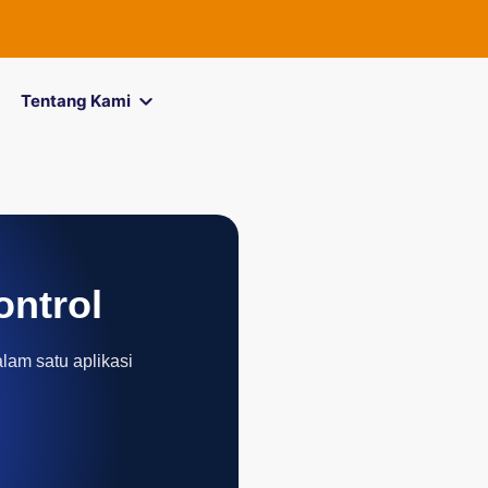
FOREXimf
ki
Tentang Kami
ontrol
alam satu aplikasi