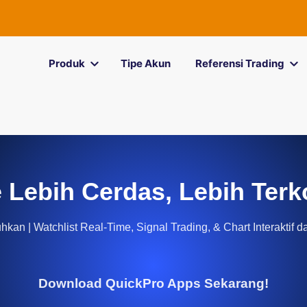
Produk
Tipe Akun
Referensi Trading
 Lebih Cerdas, Lebih Terk
kan | Watchlist Real-Time, Signal Trading, & Chart Interaktif d
Download QuickPro Apps Sekarang!