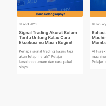
01 April 2026
16 Januar
Signal Trading Akurat Belum
Rahasi
Tentu Untung Kalau Cara
Machin
Eksekusimu Masih Begini!
Memba
Kenapa signal trading bagus tapi
AI Forex
akun tetap merah? Pelajari
machine 
kesalahan umum dan cara pakai
Pelajari 
sinyal...