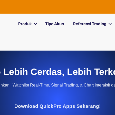
Produk
Tipe Akun
Referensi Trading
 Lebih Cerdas, Lebih Terk
kan | Watchlist Real-Time, Signal Trading, & Chart Interaktif d
Download QuickPro Apps Sekarang!