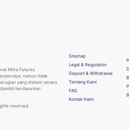
Sitemap
P
Legal & Regulation
D
nal Mitra Futures
Deposit & Withdrawal
erpercaya, namun tidak
B
Tentang Kami
kerugian yang dialami secara
P
 diambil berdasarkan
FAQ
B
Kontak Kami
ights reserved.