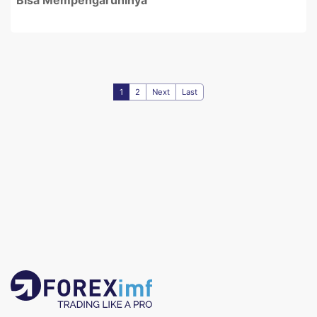
Bisa Mempengaruhinya
1
2
Next
Last