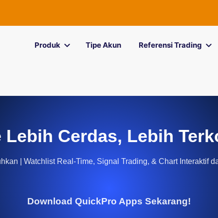
Produk
Tipe Akun
Referensi Trading
 Lebih Cerdas, Lebih Terk
kan | Watchlist Real-Time, Signal Trading, & Chart Interaktif d
Download QuickPro Apps Sekarang!