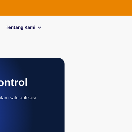
FOREXimf
kini
Tentang Kami
ontrol
alam satu aplikasi