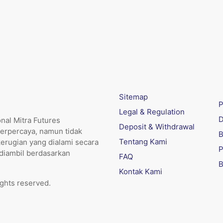
Sitemap
P
Legal & Regulation
D
nal Mitra Futures
Deposit & Withdrawal
erpercaya, namun tidak
B
Tentang Kami
kerugian yang dialami secara
P
 diambil berdasarkan
FAQ
B
Kontak Kami
ights reserved.