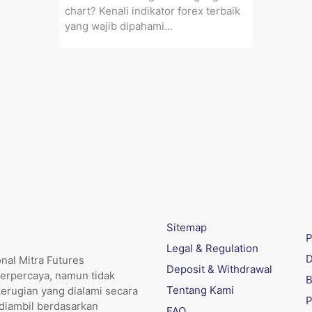
chart? Kenali indikator forex terbaik
yang wajib dipahami...
Sitemap
P
Legal & Regulation
D
nal Mitra Futures
Deposit & Withdrawal
erpercaya, namun tidak
B
Tentang Kami
kerugian yang dialami secara
P
 diambil berdasarkan
FAQ