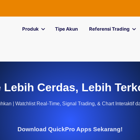
Produk
Tipe Akun
Referensi Trading
 Lebih Cerdas, Lebih Terk
kan | Watchlist Real-Time, Signal Trading, & Chart Interaktif d
Download QuickPro Apps Sekarang!