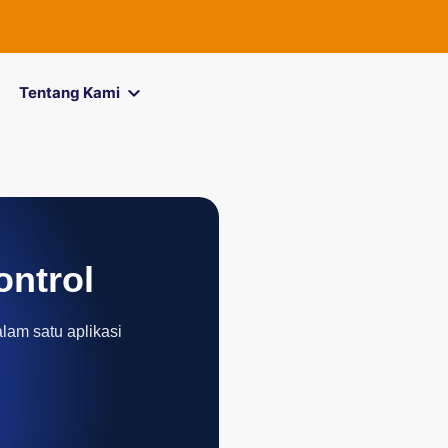
FOREXimf
kin
Tentang Kami
ontrol
alam satu aplikasi