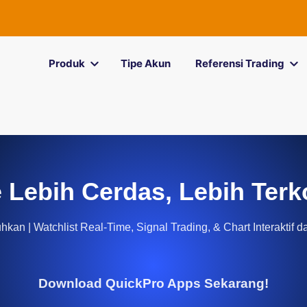
Produk
Tipe Akun
Referensi Trading
 Lebih Cerdas, Lebih Terk
kan | Watchlist Real-Time, Signal Trading, & Chart Interaktif d
Download QuickPro Apps Sekarang!