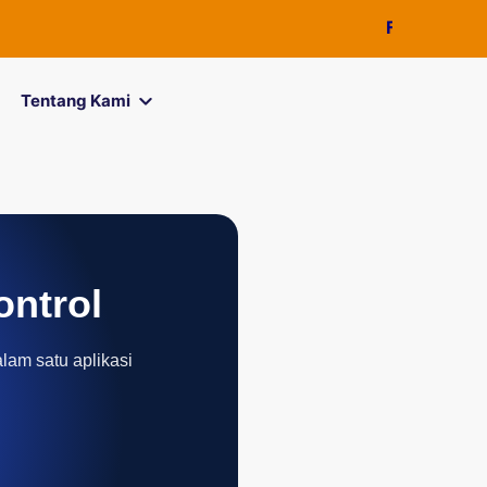
FOREXimf
kini me
Tentang Kami
ontrol
alam satu aplikasi