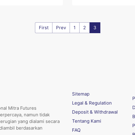
First
Prev
1
2
3
Sitemap
P
Legal & Regulation
D
nal Mitra Futures
Deposit & Withdrawal
erpercaya, namun tidak
B
Tentang Kami
kerugian yang dialami secara
P
 diambil berdasarkan
FAQ
B