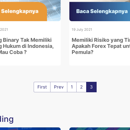
 2021
19 July 2021
g Binary Tak Memiliki
Memiliki Risiko yang Ti
 Hukum di Indonesia,
Apakah Forex Tepat un
Mau Coba ?
Pemula?
First
Prev
1
2
3
ding