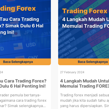
024
27 February 2024
u Cara Trading Forex?
4 Langkah Mudah Untu
ulu 6 Hal Penting Ini!
Memulai Trading FORE
trader pemula bertanya-
Trading forex menjadi sebu
agaimana cara trading forex
mudah jika kita sudah tahu a
ar? Simak selengkapnya...
yang harus dipersiapkan. Sim