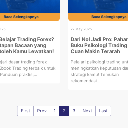
025
27 May 2025
Belajar Trading Forex?
Dari Nol Jadi Pro: Paha
ntapan Bacaan yang
Buku Psikologi Trading
Boleh Kamu Lewatkan!
Cuan Makin Terarah
ajari dasar trading forex
Pelajari psikologi trading un
Ebook Trading terbaik untuk
meningkatkan keputusan da
Panduan praktis,...
strategi kamu! Temukan
rekomendasi...
First
Prev
1
2
3
Next
Last