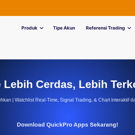
Produk
Tipe Akun
Referensi Trading
 Lebih Cerdas, Lebih Terk
kan | Watchlist Real-Time, Signal Trading, & Chart Interaktif d
Download QuickPro Apps Sekarang!