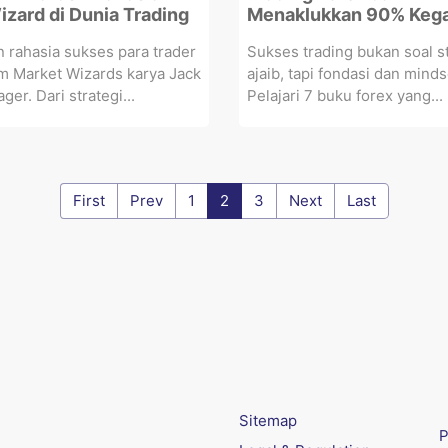
izard di Dunia Trading
Menaklukkan 90% Keg
rahasia sukses para trader
Sukses trading bukan soal st
m Market Wizards karya Jack
ajaib, tapi fondasi dan minds
ger. Dari strategi...
Pelajari 7 buku forex yang...
First
Prev
1
2
3
Next
Last
Sitemap
P