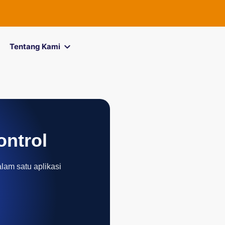
FOREXimf
kin
Tentang Kami
ontrol
alam satu aplikasi