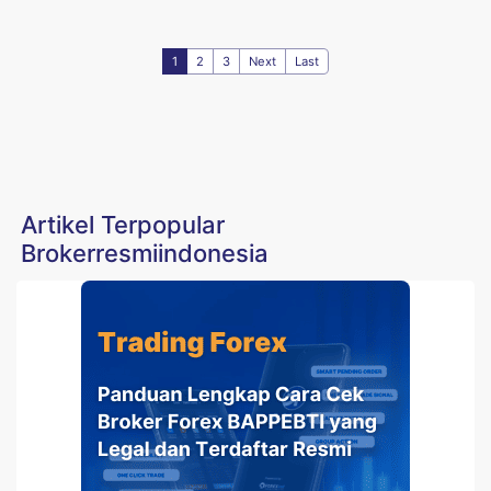
1
2
3
Next
Last
Artikel Terpopular
Brokerresmiindonesia