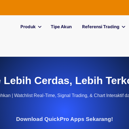
Produk
Tipe Akun
Referensi Trading
 Lebih Cerdas, Lebih Terk
kan | Watchlist Real-Time, Signal Trading, & Chart Interaktif d
Download QuickPro Apps Sekarang!