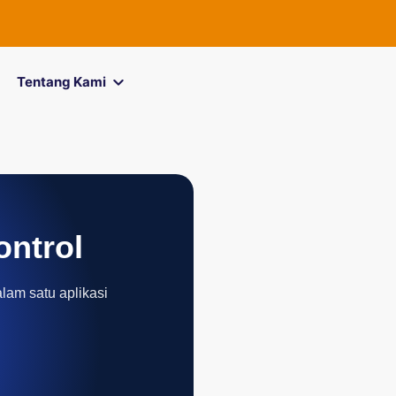
FOREXimf
ki
Tentang Kami
ontrol
alam satu aplikasi