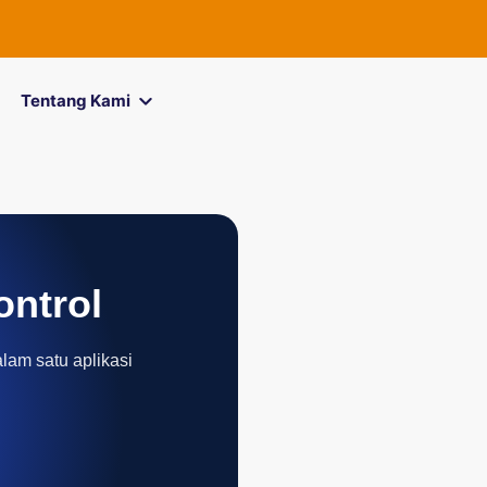
FOREXimf
ki
Tentang Kami
ontrol
alam satu aplikasi