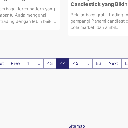
Candlestick yang Bikin
erbagai forex pattern yang
Belajar baca grafik trading fo
mbantu Anda mengenali
gampang! Pahami candlestic
trading dengan lebih baik....
pola market, dan ambil...
rst
Prev
1
...
43
44
45
...
83
Next
L
Sitemap