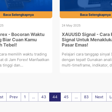
025
24 May 2025
rex - Bocoran Waktu
XAUUSD Signal - Cara 
g Biar Cuan Kamu
Signal Untuk Menakluk
 Tebel!
Pasar Emas!
 cara memilih waktu trading
Pelajari cara tanggap sinya
at di Jam Forex! Manfaatkan
dengan tepat! Gunakan anali
as tinggi dan...
multi-timeframe, indikator, d
rst
Prev
1
...
43
44
45
...
83
Next
L