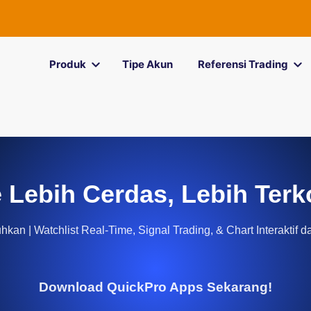
Produk
Tipe Akun
Referensi Trading
 Lebih Cerdas, Lebih Terk
kan | Watchlist Real-Time, Signal Trading, & Chart Interaktif d
Download QuickPro Apps Sekarang!