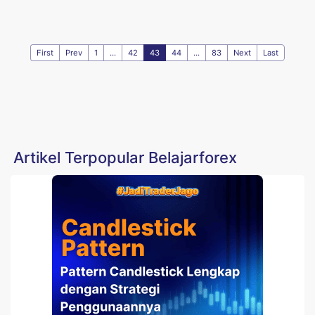
First
Prev
1
...
42
43
44
...
83
Next
Last
Artikel Terpopular Belajarforex