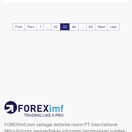
First
Prev
1
...
42
43
44
...
83
Next
Last
FOREXimf.com sebagai website resmi PT International
Mitra Futures menyediakan informasi berdasarkan sumber