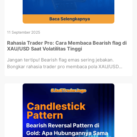
11 September 2025
Rahasia Trader Pro: Cara Membaca Bearish flag di
XAU/USD Saat Volatilitas Tinggi
Jangan tertipu! Bearish flag emas sering jebakan.
Bongkar rahasia trader pro membaca pola XAU/USD...