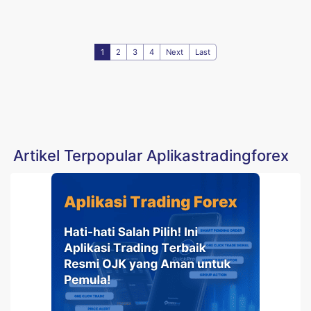
1
2
3
4
Next
Last
Artikel Terpopular Aplikastradingforex