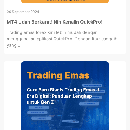
06 September 2024
MT4 Udah Berkarat! Nih Kenalin QuickPro!
Trading emas forex kini lebih mudah dengan
menggunakan aplikasi QuickPro. Dengan fitur canggih
yang...