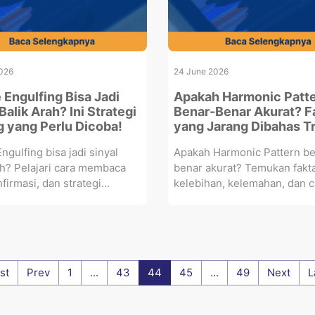
026
24 June 2026
 Engulfing Bisa Jadi
Apakah Harmonic Patt
Balik Arah? Ini Strategi
Benar-Benar Akurat? F
g yang Perlu Dicoba!
yang Jarang Dibahas T
ngulfing bisa jadi sinyal
Apakah Harmonic Pattern be
ah? Pelajari cara membaca
benar akurat? Temukan fakta
firmasi, dan strategi...
kelebihan, kelemahan, dan ca
rst
Prev
1
...
43
44
45
...
49
Next
L