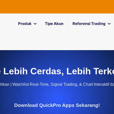
Produk
Tipe Akun
Referensi Trading
 Lebih Cerdas, Lebih Terk
kan | Watchlist Real-Time, Signal Trading, & Chart Interaktif d
Download QuickPro Apps Sekarang!