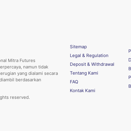
Sitemap
P
Legal & Regulation
D
nal Mitra Futures
Deposit & Withdrawal
erpercaya, namun tidak
B
Tentang Kami
kerugian yang dialami secara
P
 diambil berdasarkan
FAQ
B
Kontak Kami
ights reserved.