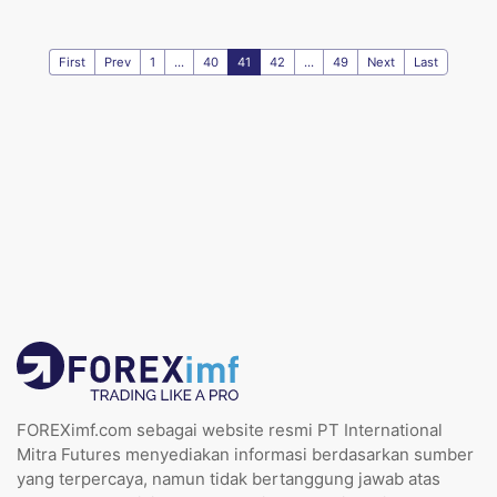
First
Prev
1
...
40
41
42
...
49
Next
Last
FOREXimf.com sebagai website resmi PT International
Mitra Futures menyediakan informasi berdasarkan sumber
yang terpercaya, namun tidak bertanggung jawab atas