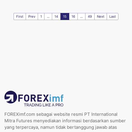
First
Prev
1
...
14
15
16
...
49
Next
Last
FOREXimf.com sebagai website resmi PT International
Mitra Futures menyediakan informasi berdasarkan sumber
yang terpercaya, namun tidak bertanggung jawab atas