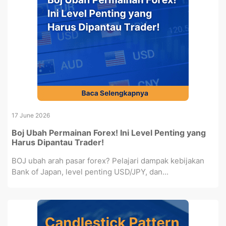
17 June 2026
Boj Ubah Permainan Forex! Ini Level Penting yang
Harus Dipantau Trader!
BOJ ubah arah pasar forex? Pelajari dampak kebijakan
Bank of Japan, level penting USD/JPY, dan...