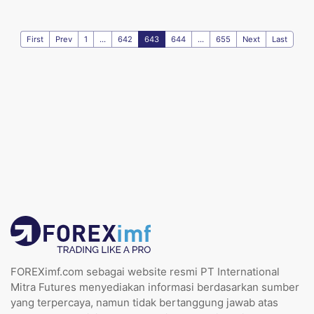
First
Prev
1
...
642
643
644
...
655
Next
Last
FOREXimf.com sebagai website resmi PT International
Mitra Futures menyediakan informasi berdasarkan sumber
yang terpercaya, namun tidak bertanggung jawab atas