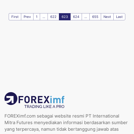
First
Prev
1
...
622
623
624
...
655
Next
Last
FOREXimf.com sebagai website resmi PT International
Mitra Futures menyediakan informasi berdasarkan sumber
yang terpercaya, namun tidak bertanggung jawab atas