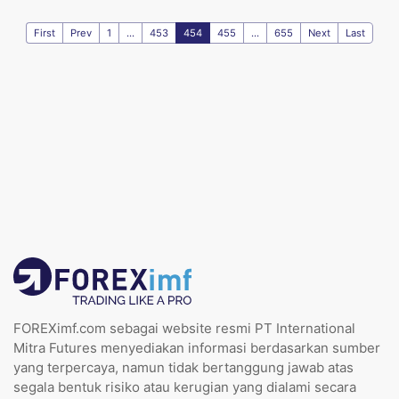
First
Prev
1
...
453
454
455
...
655
Next
Last
FOREXimf.com sebagai website resmi PT International
Mitra Futures menyediakan informasi berdasarkan sumber
yang terpercaya, namun tidak bertanggung jawab atas
segala bentuk risiko atau kerugian yang dialami secara