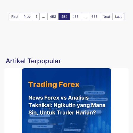
First
Prev
1
...
453
454
455
...
655
Next
Last
Artikel Terpopular