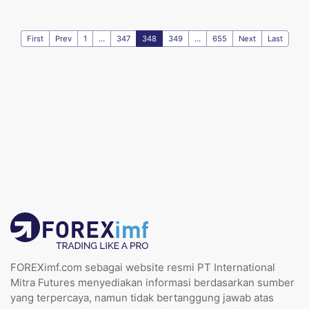
First
Prev
1
...
347
348
349
...
655
Next
Last
FOREXimf.com sebagai website resmi PT International
Mitra Futures menyediakan informasi berdasarkan sumber
yang terpercaya, namun tidak bertanggung jawab atas