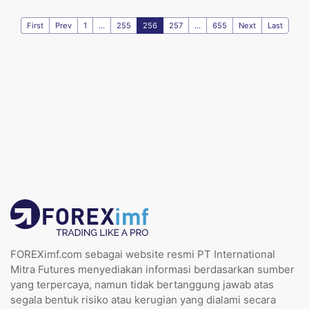
First
Prev
1
...
255
256
257
...
655
Next
Last
FOREXimf.com sebagai website resmi PT International
Mitra Futures menyediakan informasi berdasarkan sumber
yang terpercaya, namun tidak bertanggung jawab atas
segala bentuk risiko atau kerugian yang dialami secara