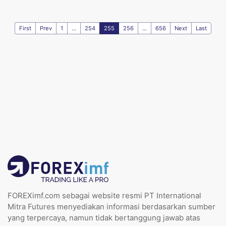
First
Prev
1
...
254
255
256
...
656
Next
Last
FOREXimf.com sebagai website resmi PT International
Mitra Futures menyediakan informasi berdasarkan sumber
yang terpercaya, namun tidak bertanggung jawab atas