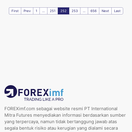
First
Prev
1
...
251
252
253
...
656
Next
Last
FOREXimf.com sebagai website resmi PT International
Mitra Futures menyediakan informasi berdasarkan sumber
yang terpercaya, namun tidak bertanggung jawab atas
segala bentuk risiko atau kerugian yang dialami secara