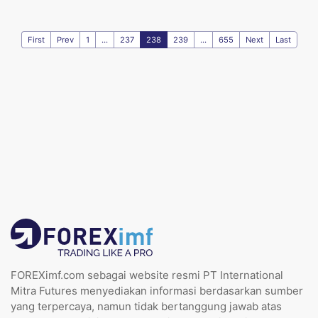
First
Prev
1
...
237
238
239
...
655
Next
Last
FOREXimf.com sebagai website resmi PT International
Mitra Futures menyediakan informasi berdasarkan sumber
yang terpercaya, namun tidak bertanggung jawab atas