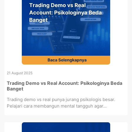
21 August 2025
Trading Demo vs Real Account: Psikologinya Beda
Banget
Trading demo vs real punya jurang psikologis besar.
Pelajari cara membangun mental tangguh agar...