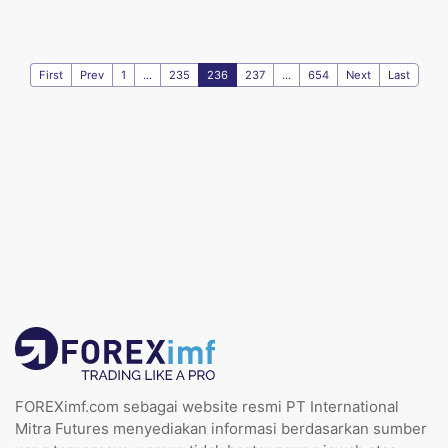
First
Prev
1
...
235
236
237
...
654
Next
Last
FOREXimf.com sebagai website resmi PT International
Mitra Futures menyediakan informasi berdasarkan sumber