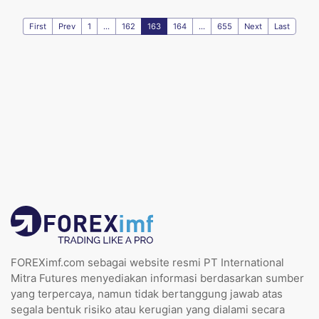
First
Prev
1
...
162
163
164
...
655
Next
Last
FOREXimf.com sebagai website resmi PT International
Mitra Futures menyediakan informasi berdasarkan sumber
yang terpercaya, namun tidak bertanggung jawab atas
segala bentuk risiko atau kerugian yang dialami secara